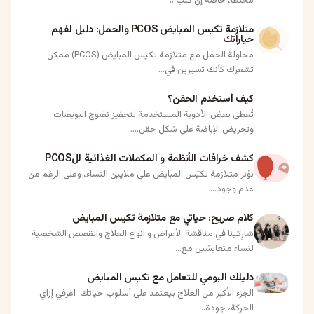
مُحبطًا، خاصةً إن كنتِ...
متلازمة تكيس المبايض PCOS والحمل: دليل لفهم
خياراتك
محاولة الحمل مع متلازمة تكيس المبايض (PCOS) ممكن
تشعرك كأنك تسيرين في...
كيف أستخدم الحقن؟
تُعطى بعض الأدوية المستخدمة لتحفيز نضوج البويضات
وتحريض الإباضة على شكل حقن....
كشف خرافات الأنظمة و المكملات الغذائية للPCOS
تؤثر متلازمة تكيّس المبايض على ملايين النساء، وعلى الرغم من
عدم وجود...
كلام صريح: حياتي مع متلازمة تكيس المبايض
شارِكينا في مناقشة الأعراض و انواع العلاج والقصص الشخصية
لنساء متعايشين مع...
دليلك اليومي للتعامل مع تكيس المبايض
الجزء الأكبر من العلاج بيعتمد على أسلوب حياتك. اعرفي إزاي
الحركة، جودة...