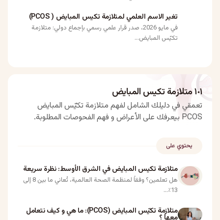
تغير الاسم العلمي لمتلازمة تكيس المبايض ( PCOS)
في مايو 2026، صدر قرار علمي رسمي بإجماع دولي: متلازمة
تكيّس المبايض...
١٠١ متلازمة تكيس المبايض
تعمقي في دليلك الشامل لفهم متلازمة تكيّس المبايض
PCOS بيعرفك على الأعراض و فهم الفحوصات المطلوبة.
يحتوي على
متلازمة تكيس المبايض في الشرق الأوسط: نظرة سريعة
هل تعلمين؟ وفقاً لمنظمة الصحة العالمية، تُعاني ما بين 8 إلى
13٪...
متلازمة تكيّس المبايض (PCOS): ما هي و كيف نتعامل
معها ؟