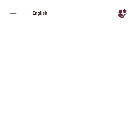
English
تنزيل من
احصلي عليه من
Google Play
App Store